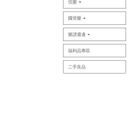
弦樂
國管樂
樂譜週邊
福利品專區
二手良品