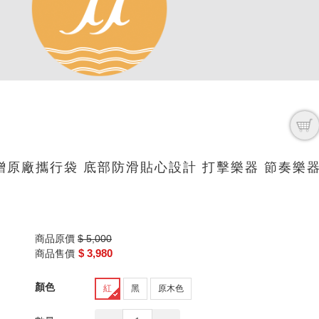
on 附贈原廠攜行袋 底部防滑貼心設計 打擊樂器 節奏樂器
商品原價
$ 5,000
$ 3,980
商品售價
顏色
紅
黑
原木色