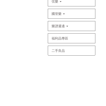
弦樂
國管樂
樂譜週邊
福利品專區
二手良品