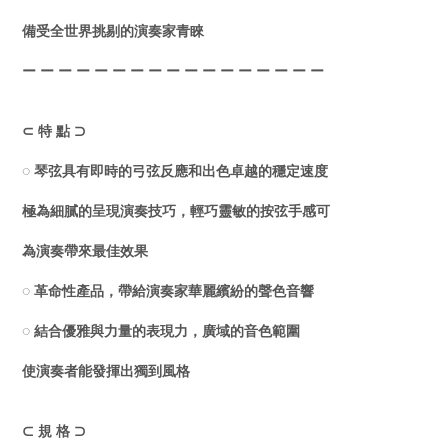
備受全世界挑剔的演奏家青睞
ー ー ー ー ー ー ー ー ー ー ー ー ー ー ー ー ー
⊂ 特 點 ⊃
◌ 琴弦具有即時的弓弦反應和出色卓越的穩定速度
極為細膩的呈現演奏技巧，輕巧靈敏的按弦手感可
為演奏帶來最佳效果
◌ 革命性產品，帶給演奏家華麗繽紛的聲色音響
◌ 結合優雅與力量的表現力，廣域的音色範圍
使演奏者能發揮出獨到風格
⊂ 規 格 ⊃