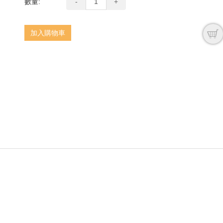
數量:
-
+
next
加入購物車