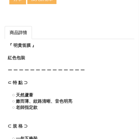
商品詳情
『 明貴笛膜 』
紅色包裝
ー ー ー ー ー ー ー ー ー ー ー ー ー ー
⊂ 特 點 ⊃
◌ 天然蘆葦
◌ 嫩而薄、紋路清晰、音色明亮
◌ 老師指定款
⊂ 規 格 ⊃
◌ 一包五條裝