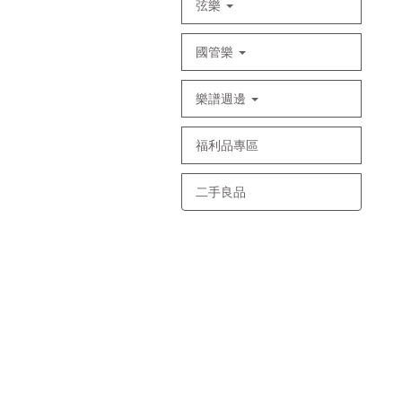
弦樂
國管樂
樂譜週邊
福利品專區
二手良品