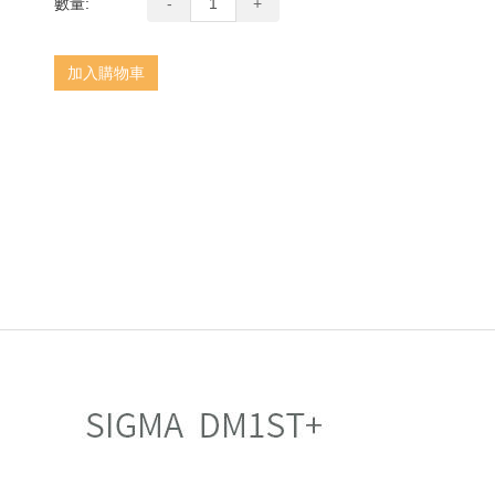
數量:
-
+
next
加入購物車