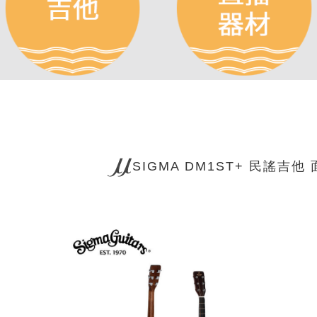
SIGMA DM1ST+ 民謠