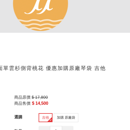
吉他 面單雲杉側背桃花 優惠加購原廠琴袋 吉他
商品原價
$ 17,800
$ 14,500
商品售價
選購
吉他
加購 原廠袋